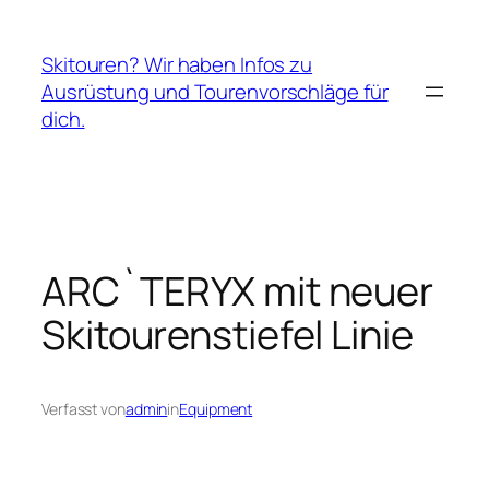
Zum
Inhalt
Skitouren? Wir haben Infos zu
springen
Ausrüstung und Tourenvorschläge für
dich.
ARC`TERYX mit neuer
Skitourenstiefel Linie
Verfasst von
admin
in
Equipment