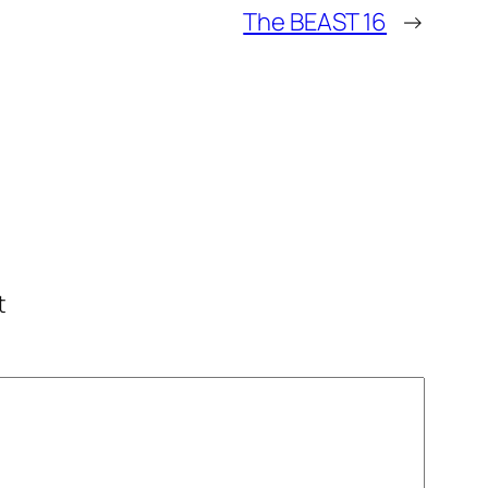
The BEAST 16
→
t