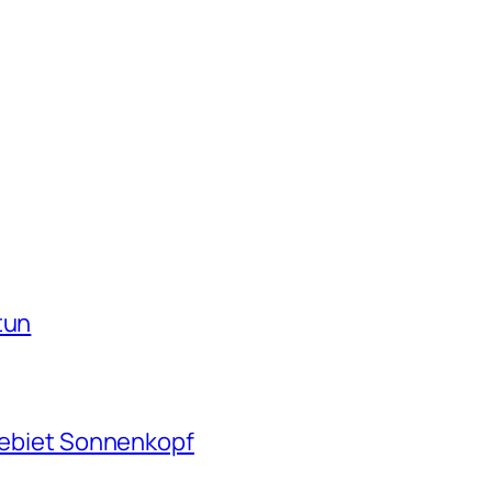
tun
igebiet Sonnenkopf