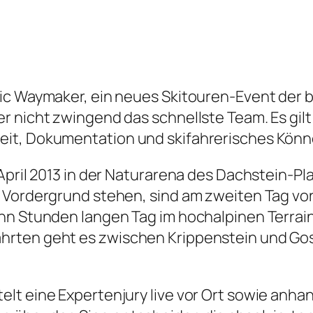
ic Waymaker, ein neues Skitouren-Event der 
er nicht zwingend das schnellste Team. Es gi
it, Dokumentation und skifahrerisches Könne
 April 2013 in der Naturarena des Dachstein-P
 Vordergrund stehen, sind am zweiten Tag vor
hn Stunden langen Tag im hochalpinen Terrain
hrten geht es zwischen Krippenstein und G
lt eine Expertenjury live vor Ort sowie anha