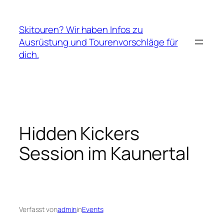
Zum
Inhalt
Skitouren? Wir haben Infos zu
springen
Ausrüstung und Tourenvorschläge für
dich.
Hidden Kickers
Session im Kaunertal
Verfasst von
admin
in
Events