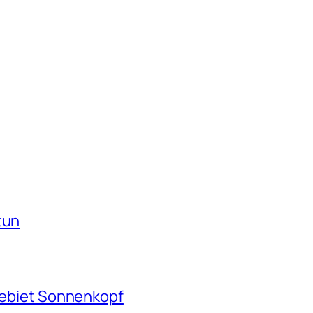
tun
igebiet Sonnenkopf