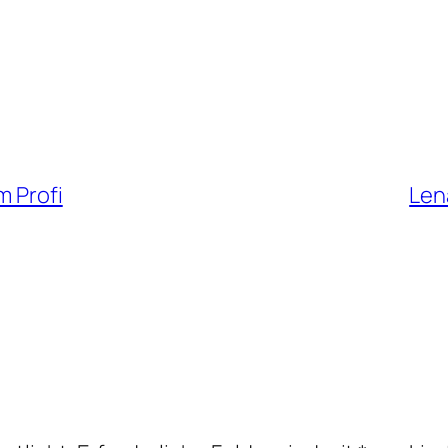
m Profi
Lena