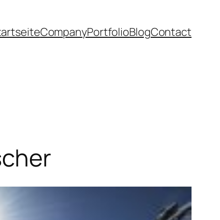
tartseite
Company
Portfolio
Blog
Contact
scher