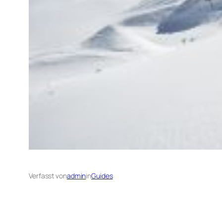
Verfasst von
admin
in
Guides