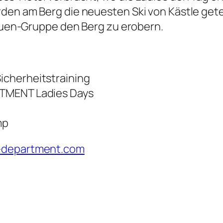
den am Berg die neuesten Ski von Kästle getes
Frauen-Gruppe den Berg zu erobern.
icherheitstraining
RTMENT Ladies Days
mp
department.com