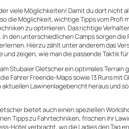
der viele Möglichkeiten! Damit du dort nicht al
 die Möglichkeit, wichtige Tipps vom Profi mi
echniken zu optimieren. Das richtige Verhalte
 In den unterschiedlichen Camps sorgen die P
erlernen. Hierzu zählt unter anderem das Ver
und zeigen, wie man die passende Taktik für 
m Stubaier Gletscher ein optimales Terrain
 die Fahrer Freeride-Maps sowie 13 Runs mit
aktuellen Lawinenlagebericht heraus und sor
tscher bietet auch einen speziellen Worksho
en Tipps zu Fahrtechniken, frischen ihr Law
ess-Hotel verbracht, wo die Ladies den Tag e